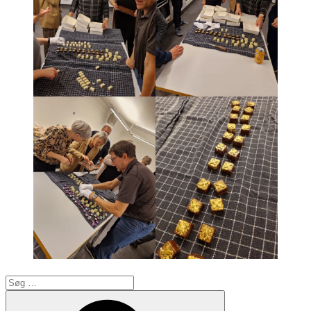
Søg
efter:
Søg