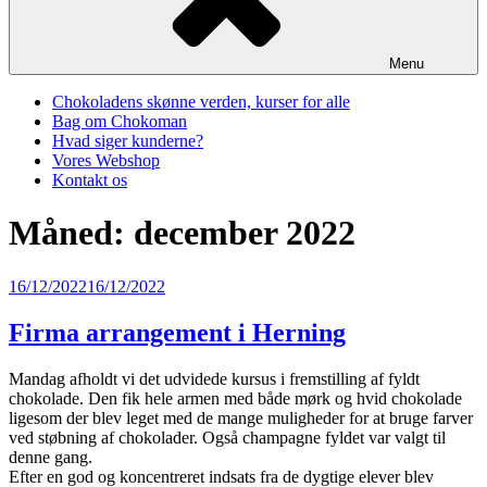
Menu
Chokoladens skønne verden, kurser for alle
Bag om Chokoman
Hvad siger kunderne?
Vores Webshop
Kontakt os
Måned:
december 2022
Udgivet
16/12/2022
16/12/2022
den
Firma arrangement i Herning
Mandag afholdt vi det udvidede kursus i fremstilling af fyldt
chokolade. Den fik hele armen med både mørk og hvid chokolade
ligesom der blev leget med de mange muligheder for at bruge farver
ved støbning af chokolader. Også champagne fyldet var valgt til
denne gang.
Efter en god og koncentreret indsats fra de dygtige elever blev