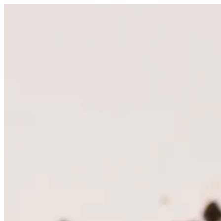
Videre
til
indhold