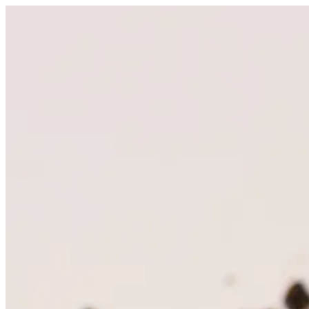
Videre
til
indhold