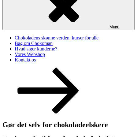
Menu
Chokoladens skønne verden, kurser for alle
Bag om Chokoman
Hvad siger kunderne?
Vores Webshop
Kontakt os
Rul
ned
til
indhold
Gør det selv for chokoladeelskere