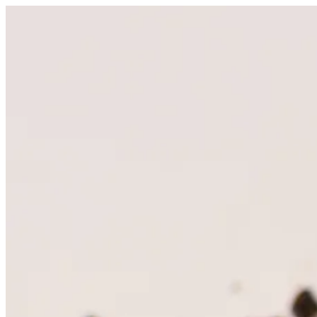
Videre
til
indhold