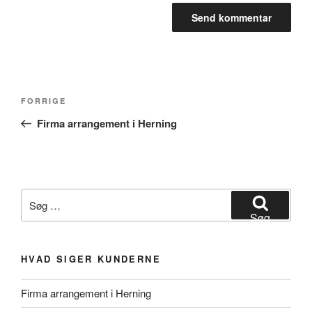
Indlægsnavigation
Forrige
FORRIGE
indlæg
Firma arrangement i Herning
Søg
efter:
Søg
HVAD SIGER KUNDERNE
Firma arrangement i Herning